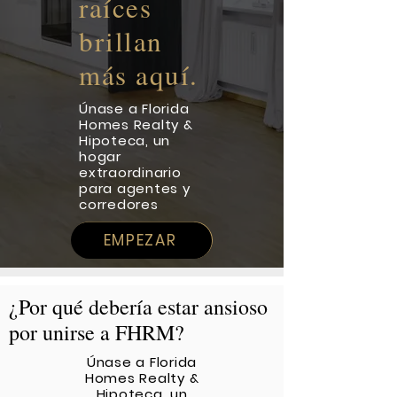
raíces
brillan
más aquí.
Únase a Florida
Homes Realty &
Hipoteca, un
hogar
extraordinario
para agentes y
corredores
EMPEZAR
¿Por qué debería estar ansioso
por unirse a FHRM?
Únase a Florida
Homes Realty &
Hipoteca, un