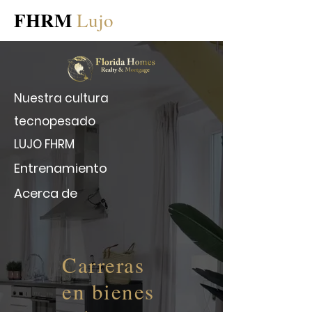
FHRM
Lujo
Nuestra cultura
tecno
pesado
LUJO FHRM
Entrenamiento
Acerca de
Carreras
en bienes