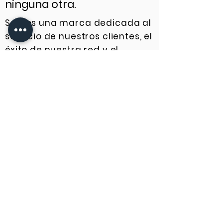
ninguna otra.
Somos una marca dedicada al
servicio de nuestros clientes, el
éxito de nuestra red y el
notable poder del hogar. Nos
hemos comprometido a crear
ganadores dominantes en
todos los mercados en los que
atendemos. Es algo que
llamamos el método FHRM.
Obtener más tienda
Lleve su carrera a un
nivel superior con el
lujo FHRM.