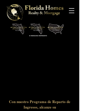
¿QUÉ ES LA
REPARTICIÓN DE
INGRESOS?
El reparto de ingresos es básicamente
dinero que ganas sin tener que trabajar
directamente para conseguirlo.
Con nuestro Programa de Reparto de
Ingresos, alcanze su