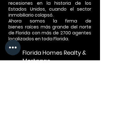
recesiones en la historia de los
Estados Unidos, cuando el sector
inmobiliario colapsó.
​Ahora somos la firma de
bienes
raíces
más grande del norte
de Florida con más de 2700 agentes
localizados en toda Florida.
Florida Homes Realty &
Mortgage
Sede Corporativa.
9191 RG Skinner Suite 102
Jacksonville, Florida 32256
9191 RG Skinner Suite 102
Jacksonville, Florida 32256
Contáctenos.